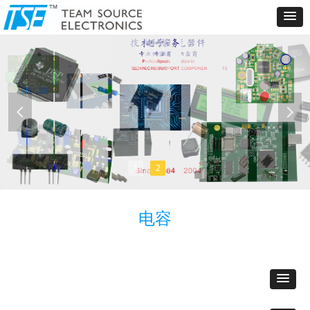
넳
넲
1
2
电容