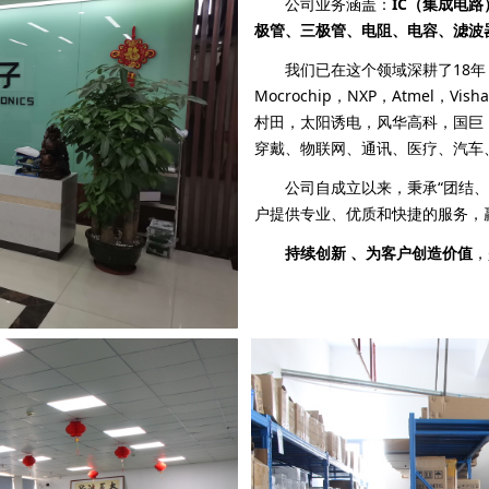
公司业务涵盖：
IC（集成电路）
极管、三极管、电阻、电容、滤波
我们已在这个领域深耕了18年，代
Mocrochip，NXP，Atmel，V
村田，太阳诱电，风华高科，国巨
穿戴、物联网、通讯、医疗、汽车
公司自成立以来，秉承“团结
户提供专业、优质和快捷的服务，
持续创新 、为客户创造价值
，